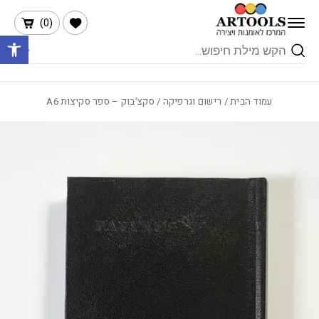
בחזרה למעלה
Skip to Content
הרשימה שלי
)
0
(
פתח 
Products
search
עמוד הבית
/
רישום וגרפיקה
/ סקצ’בוק – ספר סקיצות A6