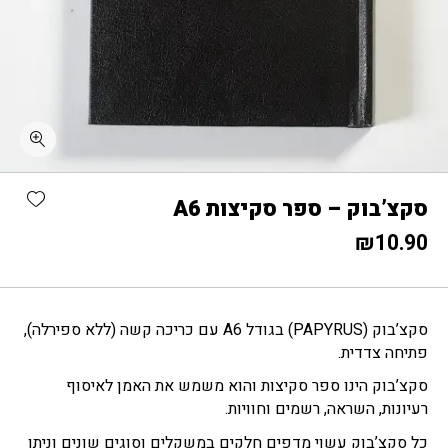
כמות סקצ'בוק - ספר סקיצות A6
shlist
סקצ’בוק – ספר סקיצות A6
₪
10.90
סקצ’בוק (PAPYRUSׂ) בגודל A6 עם כריכה קשה (ללא ספירלה),
פתיחה צדדית.
סקצ’בוק הינו ספר סקיצות והוא משמש את האמן לאיסוף
רעיונות, השראה, רשמים וחוויות.
כל סקצ’בוק עשוי מדפים חלקים במשקלים וסוגים שונים וניתן