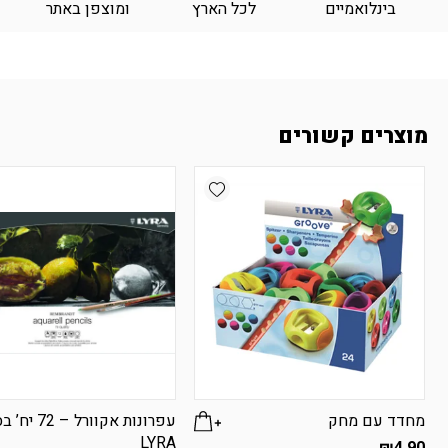
בינלואמיים
לכל הארץ
ומוצפן באתר
מוצרים קשורים
Add wishlist
מחדד עם מחק
עפרונות אקוורל – 72
LYRA
₪
4.90