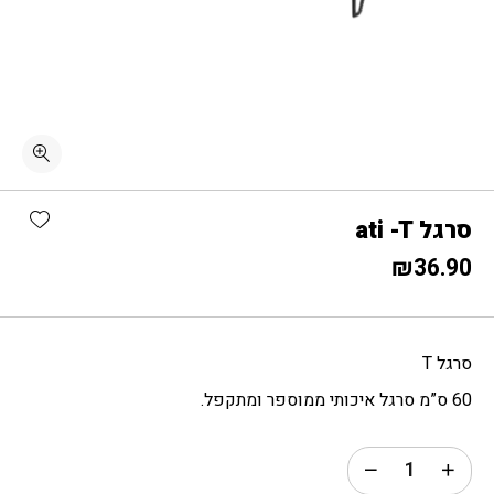
כמות סרגל ati -T
shlist
סרגל ati -T
₪
36.90
סרגל T
60 ס”מ סרגל איכותי ממוספר ומתקפל.