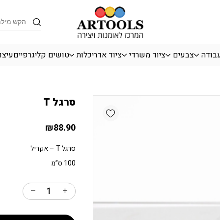
כמות סרגל T
Products
search
עבודה
צבעים
ציוד משרדי
ציוד אדריכלות
טושים קליגרפיים
עיצו
סרגל T
Add wishlist
₪
88.90
סרגל T – אקריל
100 ס”מ