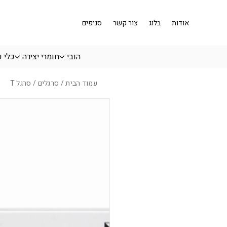
בחזרה למעלה
Skip to Content
אודות
בלוג
צור קשר
סניפים
הובי
חומרי יצירה
כלי 
עמוד הבית
/
סרגלים
/ סרגל T