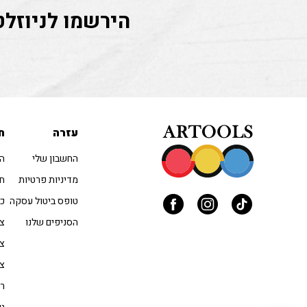
הירשמו לניוזלט
עזרה
ח
החשבון שלי
הו
מדיניות פרטיות
חו
טופס ביטול עסקה
כל
הסניפים שלנו
צב
צי
צי
רי