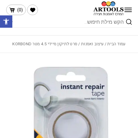
בחזרה למעלה
Skip to Content
הרשימה שלי
)
0
(
פתח 
Products
search
עמוד הבית
/
עיצוב ואמנות
/ סרט לתיקון מיידי 4.5 מטר KORBOND