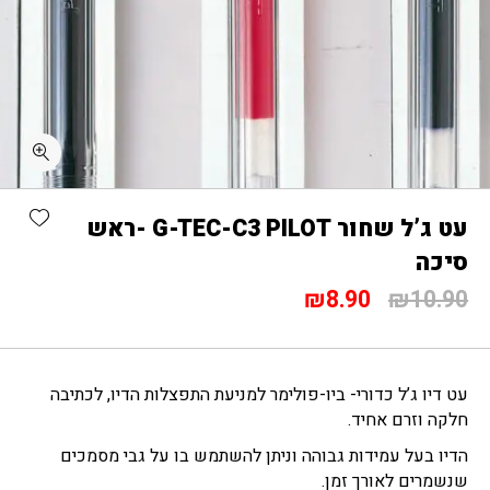
כמות עט ג'ל שחור G-TEC-C3 PILOT -ראש סיכה
shlist
עט ג’ל שחור G-TEC-C3 PILOT -ראש
סיכה
המחיר
המחיר
₪
8.90
₪
10.90
המקורי
הנוכחי
היה:
הוא:
₪8.90.
₪10.90.
עט דיו ג’ל כדורי- ביו-פולימר למניעת התפצלות הדיו, לכתיבה
חלקה וזרם אחיד.
הדיו בעל עמידות גבוהה וניתן להשתמש בו על גבי מסמכים
שנשמרים לאורך זמן.