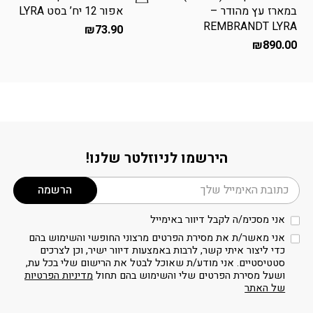
במארז עץ מהודר –
אפור 12 יח’ בסט LYRA
REMBRANDT LYRA
₪
73.90
₪
890.00
הירשמו לניוזלטר שלנו!
דוא׳׳ל
הרשמה
אני מסכימ/ה לקבל דיוור באימייל
אני מאשר/ת את מסירת הפרטים מרצוני החופשי והשימוש בהם
כדי ליצור איתי קשר, לרבות באמצעות דיוור ישיר, וכן לצרכים
סטטיסטיים. אני מודע/ת שאוכל לבטל את הרישום שלי בכל עת,
ושעל מסירת הפרטים שלי והשימוש בהם תחול
מדיניות הפרטיות
של האתר