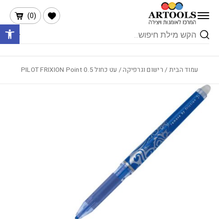
בחזרה למעלה
Skip to Content
הרשימה שלי
)
0
(
פתח 
Products
search
עמוד הבית
/
רישום וגרפיקה
/ עט כחול 0.5 PILOT FRIXION Point