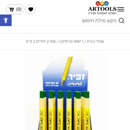
בחזרה למעלה
Skip to Content
הרשימה שלי
)
0
(
פתח 
Products
search
עמוד הבית
/
רישום וגרפיקה
/ עפרון חודים 2 מ”מ