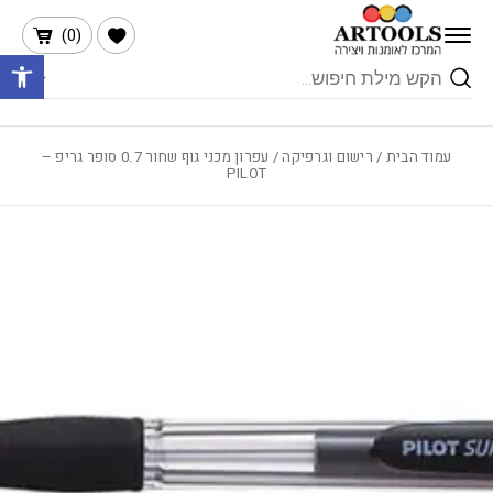
בחזרה למעלה
Skip to Content
הרשימה שלי
)
0
(
פתח 
Products
search
עמוד הבית
/
רישום וגרפיקה
/ עפרון מכני גוף שחור 0.7 סופר גריפ –
PILOT