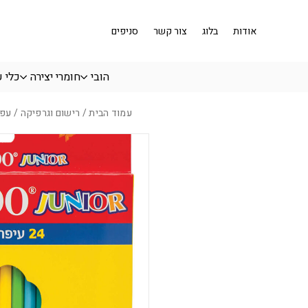
בחזרה למעלה
Skip to Content
אודות
בלוג
צור קשר
סניפים
הובי
חומרי יצירה
כלי 
עמוד הבית
/
רישום וגרפיקה
/ עפרון צ