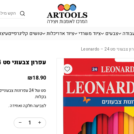
כמות עפרון צבעוני סט 24 - Leonardo
Products
search
עבודה
צבעים
ציוד משרדי
ציוד אדריכלות
טושים קליגרפיים
עיצו
בעוני סט 24 – Leonardo
עפרון צבעוני סט 24 – Leonardo
Add wishlist
₪
18.90
סט של 24 עפרונות צבע
בקלות.
לצביעה חלקה ואחידה .