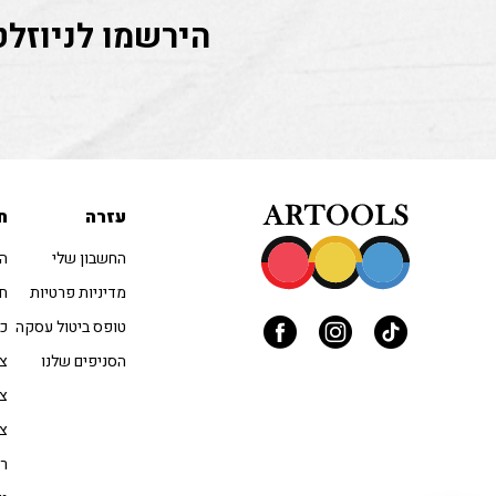
הירשמו לניוזלט
עזרה
ח
החשבון שלי
הו
מדיניות פרטיות
חו
טופס ביטול עסקה
כל
הסניפים שלנו
צב
צי
צי
רי