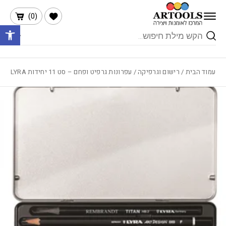
בחזרה למעלה
Skip to Content
הרשימה שלי
)
0
(
פתח 
Products
search
עמוד הבית
/
רישום וגרפיקה
/ עפרונות גרפיט ופחם – סט 11 יחידות LYRA