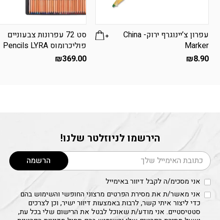
עפרון צ’יינוגרף ירוק- China
סט 72 עפרונות צבעוניים
Marker
פוליכרומוס Pencils LYRA
₪
369.00
₪
8.90
הירשמו לניוזלטר שלנו!
דוא׳׳ל
הרשמה
אני מסכימ/ה לקבל דיוור באימייל
אני מאשר/ת את מסירת הפרטים מרצוני החופשי והשימוש בהם
כדי ליצור איתי קשר, לרבות באמצעות דיוור ישיר, וכן לצרכים
סטטיסטיים. אני מודע/ת שאוכל לבטל את הרישום שלי בכל עת,