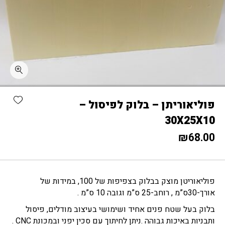
כמות פוליאוריתן - בלוק לפיסול - 30X25X10
shlist
פוליאוריתן – בלוק לפיסול –
30X25X10
₪
68.00
פוליאוריטן מוצק בבלוק בצפיפות של 100, במידות של
אורך-30ס”מ , רוחב-25 ס”מ וגובה 10 ס”מ .
בלוק בעל שטח פנים אחיד ושימושי בעיצוב מודלים, פיסול
ותבניות באיכות גבוהה .ניתן לחיתוך עם סכין יפני ובמכונת CNC .