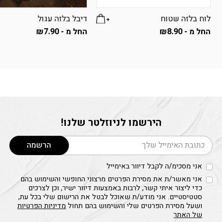
לוח בלזה שטוח
דיבל בלזה עגול
החל מ -
8.90
₪
החל מ -
7.90
₪
למוצר
למוצר
זה
זה
יש
יש
מספר
מספר
סוגים.
סוגים.
ניתן
ניתן
לבחור
לבחור
הירשמו לניוזלטר שלנו!
את
את
האפשרויות
האפשרויות
דוא׳׳ל
בעמוד
בעמוד
הרשמה
המוצר
המוצר
אני מסכימ/ה לקבל דיוור באימייל
אני מאשר/ת את מסירת הפרטים מרצוני החופשי והשימוש בהם
כדי ליצור איתי קשר, לרבות באמצעות דיוור ישיר, וכן לצרכים
סטטיסטיים. אני מודע/ת שאוכל לבטל את הרישום שלי בכל עת,
ושעל מסירת הפרטים שלי והשימוש בהם תחול
מדיניות הפרטיות
של האתר