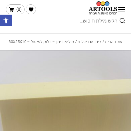
בחזרה למעלה
Skip to Content
הרשימה שלי
)
0
(
פתח 
Products
search
עמוד הבית
/
ציוד אדריכלות
/ פוליאוריתן – בלוק לפיסול – 30X25X10