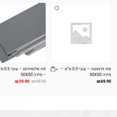
Add wishlist
פח נירוסטה – עובי 0.5 מ”מ –
פח אלומיניום – 
מידה 50X50
– מידה 50X50
המחיר
המחיר
₪
39.90
₪
48.90
₪
69.90
המקורי
הנוכחי
היה:
הוא:
₪39.90.
₪48.90.