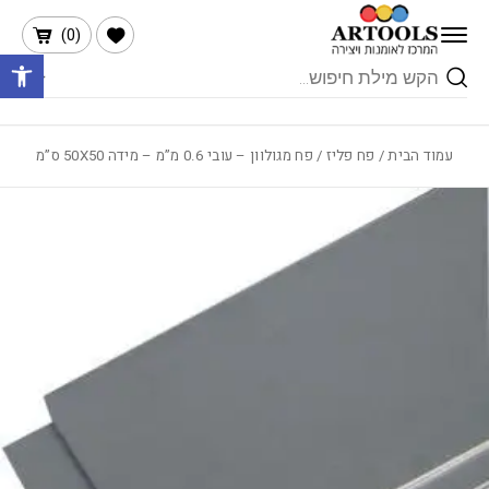
בחזרה למעלה
Skip to Content
הרשימה שלי
)
0
(
פתח 
Products
search
עמוד הבית
/
פח פליז
/ פח מגולוון – עובי 0.6 מ”מ – מידה 50X50 ס”מ