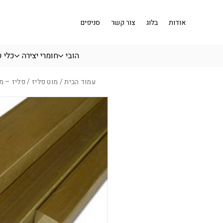
בחזרה למעלה
Skip to Content
אודות
בלוג
צור קשר
סניפים
הובי
חומרי יצירה
כלי 
עמוד הבית
/
מוט פליז
/ פליז – מוט 