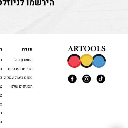
הירשמו לניוזלט
עזרה
ח
החשבון שלי
הו
מדיניות פרטיות
חו
טופס ביטול עסקה
כל
הסניפים שלנו
צב
צי
צי
רי
טו