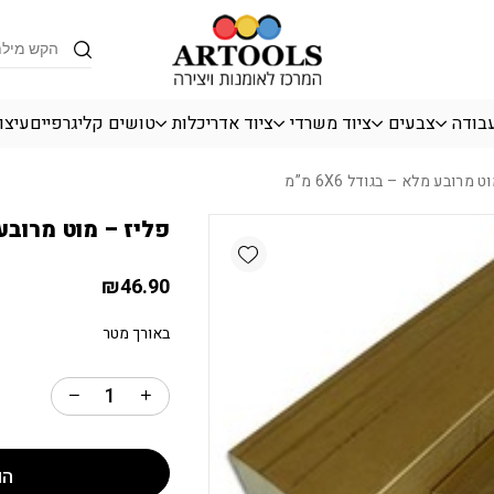
כמות פליז - מוט מרובע מלא - בגודל 6
Products
search
עבודה
צבעים
ציוד משרדי
ציוד אדריכלות
טושים קליגרפיים
עיצו
מרובע מלא – בגודל 6X6 מ”מ
פליז – מוט מרובע מלא
Add wishlist
₪
46.90
באורך מטר
הו