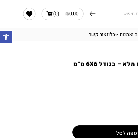
6X מ"מ
הרשימה שלי
)
0
(
₪
0.00
פתח 
ב ואמנות
בלוג
צור קשר
 – בגודל 6X6 מ”מ
ספה לסל