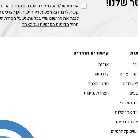
ר שלנו!
אני מאשר/ת את מסירת הפרטים מרצוני החופשי
קשר, לרבות באמצעות דיוור ישיר, וכן לצרכים 
לבטל את הרישום שלי בכל עת, ושעל מסירת ה
תחול
מדיניות הפרטיות של האתר
נות
קישורים מהירים
בי
אודות
מרי יצירה
צרו קשר
י עבודה
תקנון האתר
עים
הצהרת נגישות
וד משרדי
וד אדריכלות
שום וגרפיקה
שים קליגרפיים