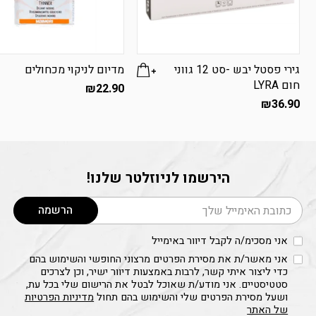
מחיר
7.90
₪
מק״ט
535328
גירי פסטל יבש -סט 12 גווני
מדיום לניקוי מכחולים
חום LYRA
₪
22.90
₪
36.90
שם המוצר
גוון צבעי גואש רחיצים 500מ"ל - צבע
הירשמו לניוזלטר שלנו!
טורקיז
דוא׳׳ל
הרשמה
מחיר
7.90
₪
מק״ט
535302
אני מסכימ/ה לקבל דיוור באימייל
אני מאשר/ת את מסירת הפרטים מרצוני החופשי והשימוש בהם
כדי ליצור איתי קשר, לרבות באמצעות דיוור ישיר, וכן לצרכים
סטטיסטיים. אני מודע/ת שאוכל לבטל את הרישום שלי בכל עת,
ושעל מסירת הפרטים שלי והשימוש בהם תחול
מדיניות הפרטיות
של האתר