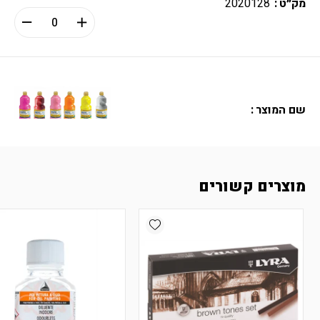
מק״ט
2020128
שם המוצר
גוון צבעי גואש רחיצים 500מ"ל - בצבע
צהוב
מחיר
7.90
₪
מוצרים קשורים
מק״ט
535324
Add wishlist
שם המוצר
גוון צבעי גואש רחיצים 500מ"ל - צבע חום