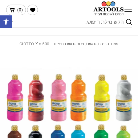
בחזרה למעלה
Skip to Content
הרשימה שלי
)
0
(
פתח 
Products
search
עמוד הבית
/
גואש
/ צבעי גואש רחיצים – 500 מ”ל GIOTTO