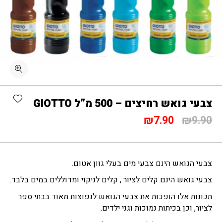
shlist
צבעי גואש רחיצים – 500 מ”ל GIOTTO
המחיר
המחיר
₪
7.90
₪
9.90
המקורי
הנוכחי
היה:
הוא:
₪7.90.
₪9.90.
צבעי הגואש הינם צבעי מים בעלי גוון אטום.
צבעי גואש הינם קלים לציור , קלים לניקוי ומדוללים במים בלבד.
תכונות אלו הופכות את צבעי הגואש לנפוצות מאוד בבתי ספר
לציור, וכן בכיתות נמוכות וגני ילדים.