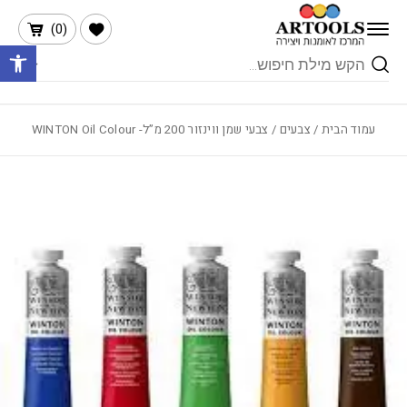
בחזרה למעלה
Skip to Content
הרשימה שלי
)
0
(
פתח 
Products
search
עמוד הבית
/
צבעים
/ צבעי שמן ווינזור 200 מ”ל- WINTON Oil Colour