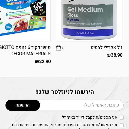
שם המוצר
גוון Cadmium Red Deep Hue - אדום
עמוק - 098
ג’ל אקרילי לבסיס
טושי דקור 6 גוונים IOTTO
מחיר
54.90
₪
DECOR MATERIALS
₪
38.90
מק״ט
1912432
₪
22.90
שם המוצר
הירשמו לניוזלטר שלנו!
גוון Cadmium Red Hue - אדום קדמיום -
דוא׳׳ל
095
הרשמה
מחיר
54.90
₪
אני מסכימ/ה לקבל דיוור באימייל
מק״ט
1912432
אני מאשר/ת את מסירת הפרטים מרצוני החופשי והשימוש בהם