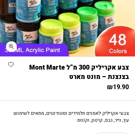
כמות צבע אקריליק 300 מ"ל Mont Marte בצנצנת - מונט מארט
shlist
צבע אקריליק 300 מ”ל Mont Marte
בצנצנת – מונט מארט
₪
19.90
צבעי אקריליק לאמנים תלמידים וסטודנטים, מתאים לשימוש:
עץ, נייר, גבס, קרטון, וקנווס.