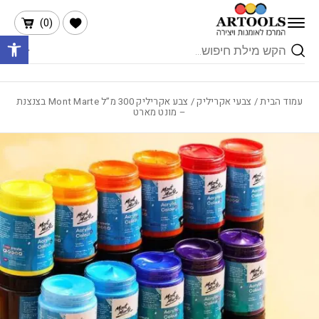
בחזרה למעלה
Skip to Content
הרשימה שלי
)
0
(
פתח 
Products
search
עמוד הבית
/
צבעי אקריליק
/ צבע אקריליק 300 מ”ל Mont Marte בצנצנת
– מונט מארט