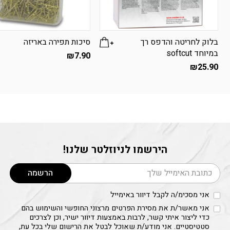
בלוק לחריטה והדפס רך
סיכות תפירה באריזה
במיוחד softcut
₪
7.90
₪
25.90
הירשמו לניוזלטר שלנו!
דוא׳׳ל
הרשמה
אני מסכימ/ה לקבל דיוור באימייל
אני מאשר/ת את מסירת הפרטים מרצוני החופשי והשימוש בהם
כדי ליצור איתי קשר, לרבות באמצעות דיוור ישיר, וכן לצרכים
סטטיסטיים. אני מודע/ת שאוכל לבטל את הרישום שלי בכל עת,