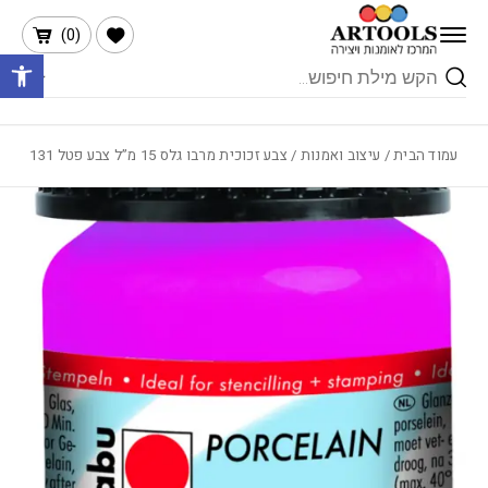
בחזרה למעלה
Skip to Content
הרשימה שלי
)
0
(
פתח 
Products
search
עמוד הבית
/
עיצוב ואמנות
/ צבע זכוכית מרבו גלס 15 מ”ל צבע פטל 131