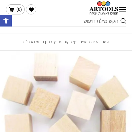
בחזרה למעלה
Skip to Content
הרשימה שלי
)
0
(
פתח 
Products
search
עמוד הבית
/
מוצרי עץ
/ קוביות עץ בגוון טבעי 40 מ”מ