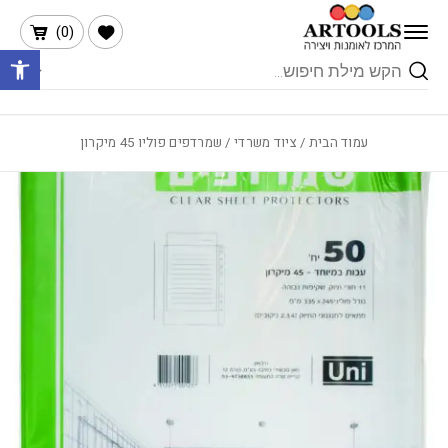
בחזרה למעלה
Skip to Content
הרשימה שלי
)
0
(
פתח 
Products
search
עמוד הבית
/
ציוד משרדי
/ שמרדפים פוליו 45 מיקרון