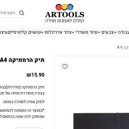
כמות תיק הרמוניקה A4
Products
search
עבודה
צבעים
ציוד משרדי
ציוד אדריכלות
טושים קליגרפיים
עיצו
 A4
תיק הרמוניקה A4
Add wishlist
₪
15.90
בצורה מסודרת ונוחה של חברת MPUS
לתיק גומיה לסגירה בטוחה.
*במוצר זה התמונה להמחשה 
שנספק יהיה שונה בהתאם לק