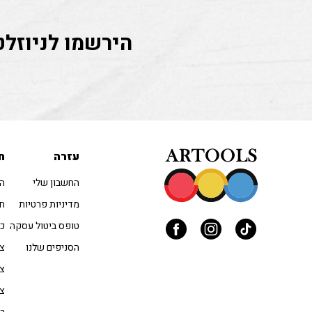
הירשמו לניוזלט
עזרה
ח
החשבון שלי
הו
מדיניות פרטיות
חו
טופס ביטול עסקה
כל
הסניפים שלנו
צב
צי
צי