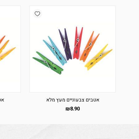
Add wishlist
אטבים צבעוניים מעץ מלא
אט
₪
8.90