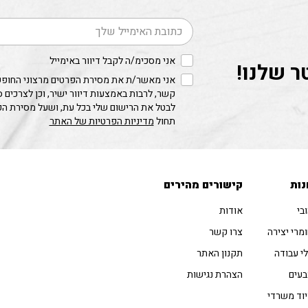
דוא׳׳ל
אני מסכימ/ה לקבל דיוור באימייל
ר שלנו!
אני מאשר/ת את מסירת הפרטים מרצוני החופשי
קשר, לרבות באמצעות דיוור ישיר, וכן לצרכים 
לבטל את הרישום שלי בכל עת, ושעל מסירת ה
תחול
מדיניות הפרטיות של האתר
נות
קישורים מהירים
בי
אודות
מרי יצירה
צרו קשר
י עבודה
תקנון האתר
עים
הצהרת נגישות
וד משרדי