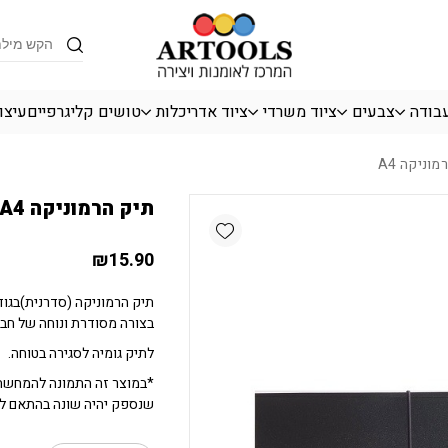
כמות תיק הרמוניקה A4
Products
search
עבודה
צבעים
ציוד משרדי
ציוד אדריכלות
טושים קליגרפיים
עיצו
וניקה A4
תיק הרמוניקה A4
Add wishlist
₪
15.90
בצורה מסודרת ונוחה של חברת MPUS
לתיק גומיה לסגירה בטוחה.
*במוצר זה התמונה להמחשה 
שנספק יהיה שונה בהתאם לק