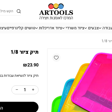
כמות תיק ציור 1/8
Products
search
עבודה
צבעים
ציוד משרדי
ציוד אדריכלות
טושים קליגרפיים
עיצו
 1/8
תיק ציור 1/8
Add wishlist
₪
23.90
תיק ציור לנשיאת עבודות בגודל 1/8 גיליון מפלסטי
הו