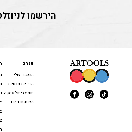
הירשמו לניוזלט
עזרה
ח
החשבון שלי
הו
מדיניות פרטיות
חו
טופס ביטול עסקה
כל
הסניפים שלנו
צב
צי
צי
רי