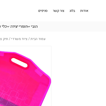
בחזרה למעלה
Skip to Content
אודות
בלוג
צור קשר
סניפים
הובי
חומרי יצירה
כלי 
עמוד הבית
/
ציוד משרדי
/ תיק ציור