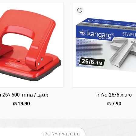
Add wishlist
סיכות 26/6 פלדה
מנקב / מחורר 600 ל25 דף.
₪
19.90
₪
7.90
דוא׳׳ל