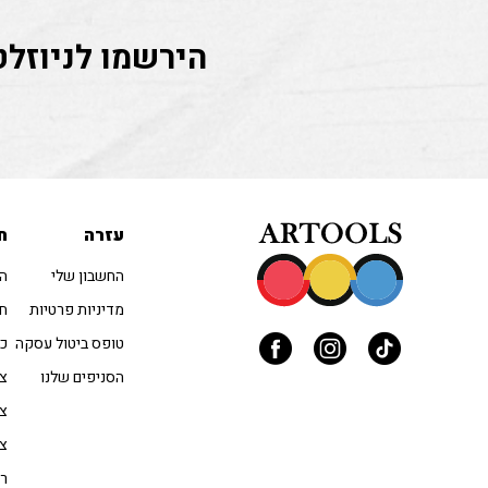
הירשמו לניוזלט
עזרה
ח
החשבון שלי
הו
מדיניות פרטיות
חו
טופס ביטול עסקה
כל
הסניפים שלנו
צב
צי
צי
רי