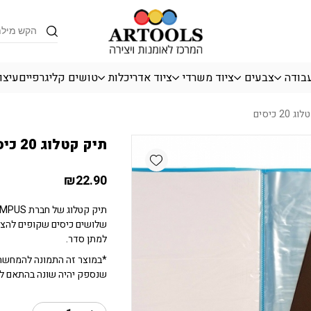
כמות תיק קטלוג 20 כיסים
Products
search
עבודה
צבעים
ציוד משרדי
ציוד אדריכלות
טושים קליגרפיים
עיצו
2 כיסים
תיק קטלוג 20 כיסים
Add wishlist
₪
22.90
שלושים כיסים שקופים להצגת
למתן סדר.
*במוצר זה התמונה להמחשה 
שנספק יהיה שונה בהתאם לק