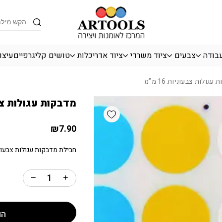
כמות מדבקות עגולות צבעוניות 16 מ"מ
Products
search
עבודה
צבעים
ציוד משרדי
ציוד אדריכלות
טושים קליגרפיים
עיצו
גולות צבעוניות 16 מ”מ
מדבקות עגולות צבעוני
Add wishlist
₪
7.90
חבילת מדבקות עגולות צבעוניות בג
הו