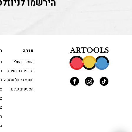
הירשמו לניוזלט
עזרה
ח
החשבון שלי
הו
מדיניות פרטיות
חו
טופס ביטול עסקה
כל
הסניפים שלנו
צב
צי
צי
רי
טו