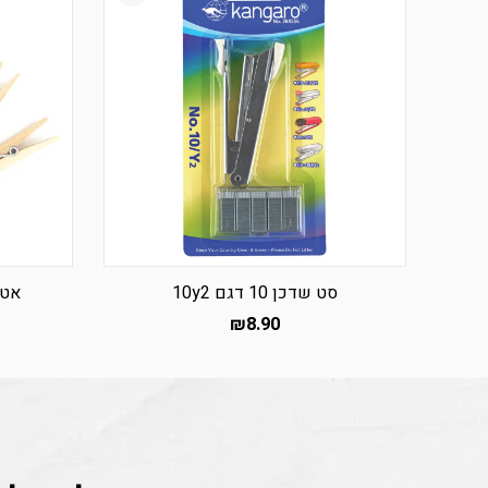
סט שדכן 10 דגם 10y2
אטב
₪
8.90