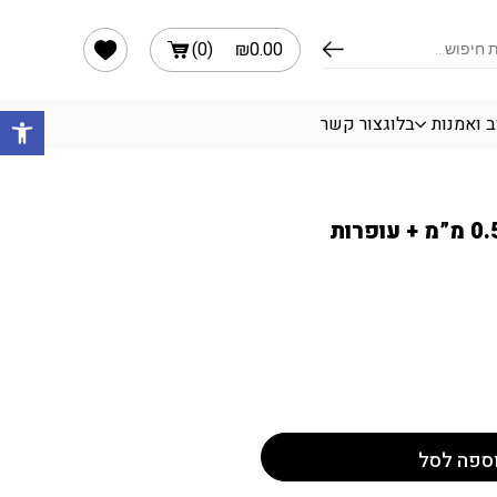
הרשימה שלי
)
0
(
₪
0.00
פתח 
ב ואמנות
בלוג
צור קשר
2 יח’ עפרון מכני 0.5 מ”מ + עופרות
ספה לסל