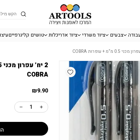
כמות 2 יח' עפרון מכני 0.5 מ"מ + עופרות COBRA
Products
search
עבודה
צבעים
ציוד משרדי
ציוד אדריכלות
טושים קליגרפיים
עיצו
Add wishlist
COBRA
₪
9.90
הו