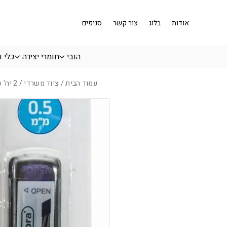
בחזרה למעלה
Skip to Content
אודות
בלוג
צור קשר
סניפים
הובי
חומרי יצירה
כלי 
עמוד הבית
/
ציוד משרדי
/ 2 יח’ עפרון מכני 0.5 מ”מ + עופרות COBRA