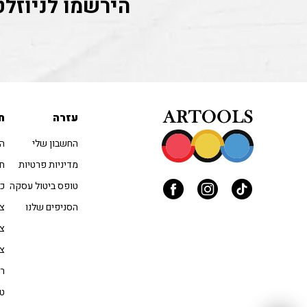
הירשמו לניוזלט
עזרה
ח
החשבון שלי
הו
מדיניות פרטיות
חו
טופס ביטול עסקה
כל
הסניפים שלנו
צב
צי
צי
רי
טו