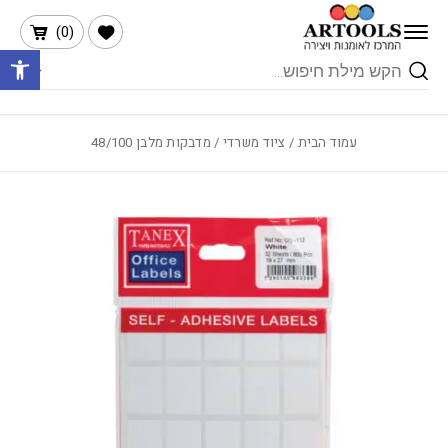
בחזרה למעלה
Skip to Content
הרשימה שלי
)
0
(
פתח 
Products
search
עמוד הבית
/
ציוד משרדי
/ מדבקות מלבן 48/100