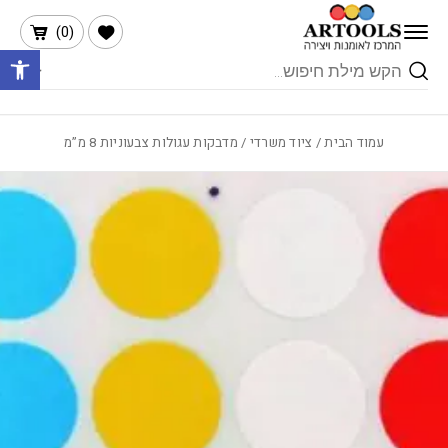
בחזרה למעלה
Skip to Content
הרשימה שלי
)
0
(
פתח 
Products
search
עמוד הבית
/
ציוד משרדי
/ מדבקות עגולות צבעוניות 8 מ”מ