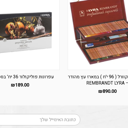
עפרונות אקוורל ( 96 י’ח ) במארז עץ מהודר
עפרונות פוליקולור 36 יח’ בסט LYRA
– REMBRANDT L
₪
189.00
₪
890.00
דוא׳׳ל