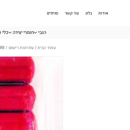
בחזרה למעלה
Skip to Content
אודות
בלוג
צור קשר
סניפים
הובי
חומרי יצירה
כלי 
עמוד הבית
/
עפרונות רישום
/ 8B