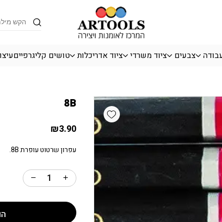
כמות 8B
Products
search
עבודה
צבעים
ציוד משרדי
ציוד אדריכלות
טושים קליגרפיים
עיצו
8B
Add wishlist
₪
3.90
עפרון שרטוט עופרת 8B.
הו