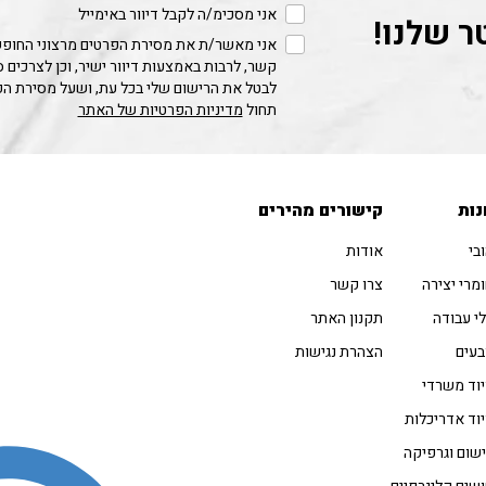
אני מסכימ/ה לקבל דיוור באימייל
ר שלנו!
אני מאשר/ת את מסירת הפרטים מרצוני החופשי
קשר, לרבות באמצעות דיוור ישיר, וכן לצרכים 
לבטל את הרישום שלי בכל עת, ושעל מסירת ה
תחול
מדיניות הפרטיות של האתר
נות
קישורים מהירים
בי
אודות
מרי יצירה
צרו קשר
י עבודה
תקנון האתר
עים
הצהרת נגישות
וד משרדי
וד אדריכלות
שום וגרפיקה