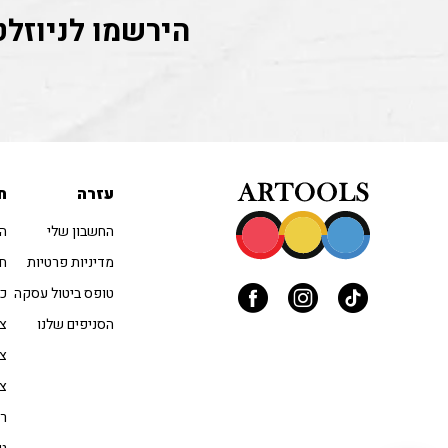
הירשמו לניוזלט
עזרה
ח
החשבון שלי
הו
מדיניות פרטיות
חו
טופס ביטול עסקה
כל
הסניפים שלנו
צב
צי
צי
רי